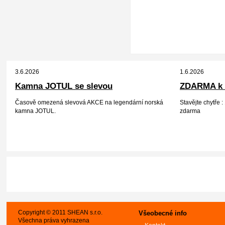
3.6.2026
1.6.2026
Kamna JOTUL se slevou
ZDARMA k 
Časově omezená slevová AKCE na legendární norská
Stavějte chytře
kamna JOTUL.
zdarma
Copyright © 2011 SHEAN s.r.o.
Všeobecné info
Všechna práva vyhrazena