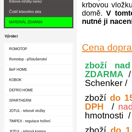
Krbové mřížky nerez
krbovou vložk
domě.
V tomto
Čistič krbového skla
nutné ji nacen
MATERIÁL ZDARMA
Výrobci
Cena dopr
ROMOTOP
Romotop - příslušenství
zboží
nad
BeF HOME
ZDARMA
/
KOBOK
Schenker /
DEFRO HOME
zboží
do 1
SPARTHERM
DPH
/
na
JOTUL - krbové vložky
hmotnosti
TIMPEX - regulace hoření
zboží
do 1
JOTUL - krbová kamna