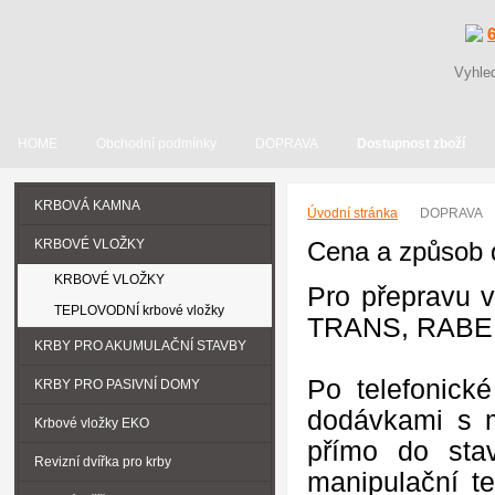
HOME
Obchodní podmínky
DOPRAVA
Dostupnost zboží
KRBOVÁ KAMNA
Úvodní stránka
DOPRAVA
KRBOVÉ VLOŽKY
Cena a způsob 
KRBOVÉ VLOŽKY
Pro přepravu 
TEPLOVODNÍ krbové vložky
TRANS, RABE
KRBY PRO AKUMULAČNÍ STAVBY
Po telefonick
KRBY PRO PASIVNÍ DOMY
dodávkami s m
Krbové vložky EKO
přímo do sta
Revizní dvířka pro krby
manipulační t