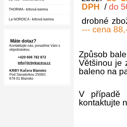
DPH
/
do 5
THORMA - krbová kamna
drobné zbo
La NORDICA - krbová kamna
--- cena 88
Máte dotaz?
Kontaktujte nás, poradíme Vám s
objednávkou.
Způsob balen
+420 606 782 872
Většinou je 
info@krbykucera.cz
baleno na p
KRBY Kučera Blansko
Pod Sanatorkou 2508/1
678 01 Blansko
V případě 
kontaktujte 