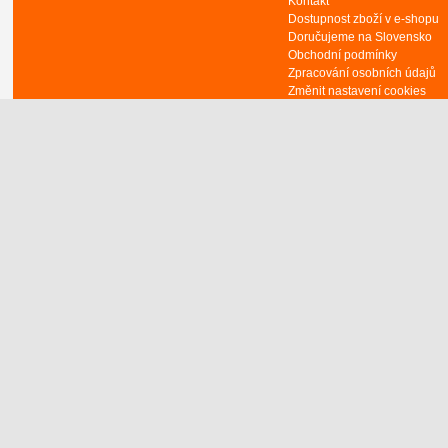
Kontakt
Dostupnost zboží v e-shopu
Doručujeme na Slovensko
Obchodní podmínky
Zpracování osobních údajů
Změnit nastavení cookies