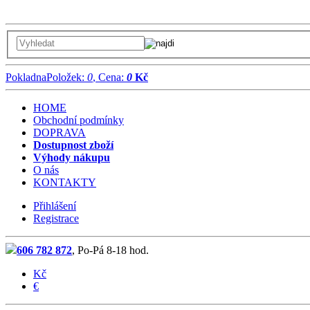
Pokladna
Položek:
0
, Cena:
0
Kč
HOME
Obchodní podmínky
DOPRAVA
Dostupnost zboží
Výhody nákupu
O nás
KONTAKTY
Přihlášení
Registrace
606 782 872
, Po-Pá 8-18 hod.
Kč
€