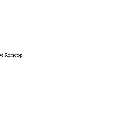
tví Romotop.
.