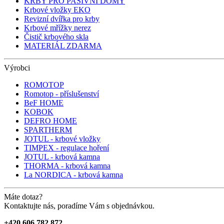
KRBY PRO PASIVNÍ DOMY
Krbové vložky EKO
Revizní dvířka pro krby
Krbové mřížky nerez
Čistič krbového skla
MATERIÁL ZDARMA
Výrobci
ROMOTOP
Romotop - příslušenství
BeF HOME
KOBOK
DEFRO HOME
SPARTHERM
JOTUL - krbové vložky
TIMPEX - regulace hoření
JOTUL - krbová kamna
THORMA - krbová kamna
La NORDICA - krbová kamna
Máte dotaz?
Kontaktujte nás, poradíme Vám s objednávkou.
+420 606 782 872