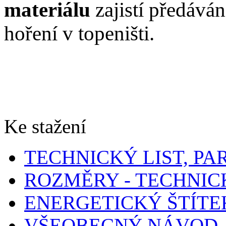
materiálu
zajistí předáván
hoření v topeništi.
Ke stažení
TECHNICKÝ LIST, P
ROZMĚRY - TECHNIC
ENERGETICKÝ ŠTÍTE
VŠEOBECNÝ NÁVOD