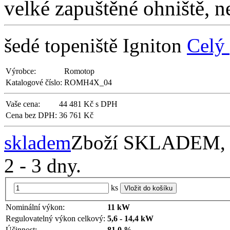
velké zapuštěné ohniště, 
šedé topeniště Igniton
Celý
Výrobce:
Romotop
Katalogové číslo:
ROMH4X_04
Vaše cena:
44 481 Kč s DPH
Cena bez DPH:
36 761 Kč
skladem
Zboží SKLADEM, př
2 - 3 dny.
ks
Vložit do košíku
Nominální výkon:
11 kW
Regulovatelný výkon celkový:
5,6 - 14,4 kW
Účinnost:
81,0 %