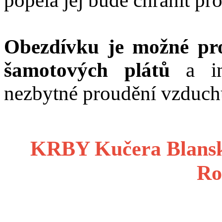
popela jej bude chránít pr
Obezdívku je možné pr
šamotových plátů
a ins
nezbytné proudění vzduch
KRBY Kučera Blans
Ro