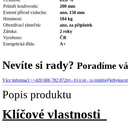
Průměr kouřovodu:
200 mm
Externí přívod vzduchu:
ano, 150 mm
Hmotnost:
184 kg
Obezdívací rámeček:
ano, za příplatek
Záruka:
2 roky
Vyrobeno:
ČR
Energetická třída:
A+
Nevíte si rady?
Poradíme v
Více informací >
+420 606 782 872
info@krbykucer
PO - PÁ 8:00 - 16:00
Popis produktu
Klíčové vlastnosti