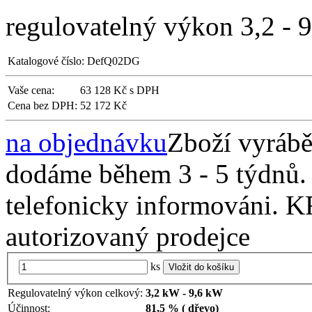
regulovatelný výkon 3,2 -
Katalogové číslo:
DefQ02DG
Vaše cena:
63 128 Kč s DPH
Cena bez DPH:
52 172 Kč
na objednávku
Zboží vyráb
dodáme během 3 - 5 týdnů. 
telefonicky informováni. 
autorizovaný prodejce
ks
Vložit do košíku
Regulovatelný výkon celkový:
3,2 kW - 9,6 kW
Účinnost:
81,5 % ( dřevo)