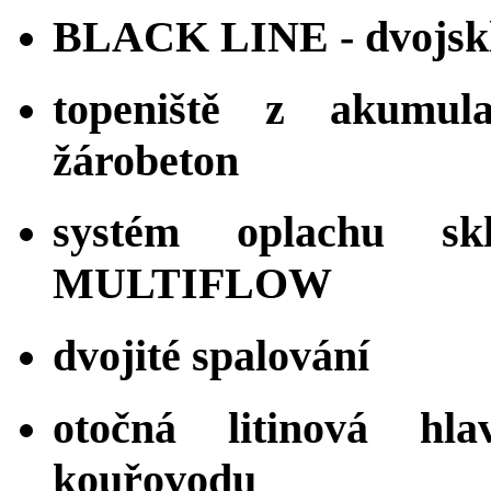
BLACK LINE - dvojskl
topeniště z akumula
žárobeton
systém oplachu sk
MULTIFLOW
dvojité spalování
otočná litinová hl
kouřovodu