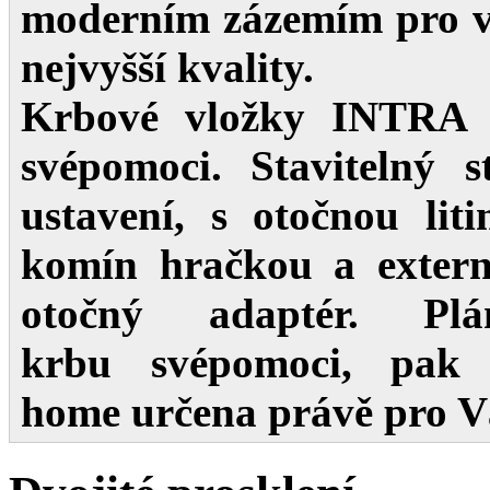
moderním zázemím pro vý
nejvyšší kvality.
Krbové vložky INTR
svépomoci.
Stavitelný s
ustavení,
s otočnou lit
komín hračkou a externí
otočný adaptér
. Plá
krbu
svépomoci
, pak
home
určena právě pro V