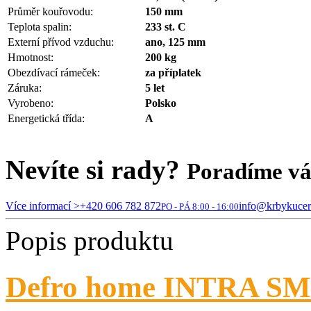
Průměr kouřovodu:
150 mm
Teplota spalin:
233 st. C
Externí přívod vzduchu:
ano, 125 mm
Hmotnost:
200 kg
Obezdívací rámeček:
za příplatek
Záruka:
5 let
Vyrobeno:
Polsko
Energetická třída:
A
Nevíte si rady?
Poradíme v
Více informací >
+420 606 782 872
info@krbykucer
PO - PÁ 8:00 - 16:00
Popis produktu
Defro home INTRA SM O