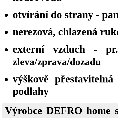
otvírání do strany - pa
nerezová, chlazená ruk
externí vzduch - p
zleva/zprava/dozadu
výškově přestavitel
podlahy
Výrobce
DEFRO home
s