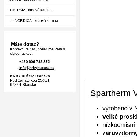
THORMA - krbová kamna
La NORDICA - krbová kamna
Máte dotaz?
Kontaktujte nás, poradíme Vám s
objednávkou.
+420 606 782 872
info@krbykucera.cz
KRBY Kučera Blansko
Pod Sanatorkou 2508/1
678 01 Blansko
Spartherm V
vyrobeno v
velké prosk
nízkoemisní 
žáruvzdorný