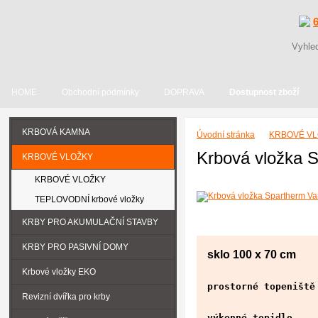
HOME
Obchodní podmínky
DOPRAVA
Dostupnost zboží
KRBOVÁ KAMNA
Úvodní stránka
KRBOVÉ V
Krbová vložka 
KRBOVÉ VLOŽKY
KRBOVÉ VLOŽKY
TEPLOVODNÍ krbové vložky
KRBY PRO AKUMULAČNÍ STAVBY
KRBY PRO PASIVNÍ DOMY
sklo 100 x 70 cm
Krbové vložky EKO
prostorné topeništ
Revizní dvířka pro krby
výkonné topidlo