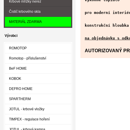
Krbové mřížky nerez
Čistič krbového skla
pro moderní interié
MATERIÁL ZDARMA
konstrukční hloubka
Výrobci
na objednávku s odk
ROMOTOP
AUTORIZOVANÝ P
Romotop - příslušenství
BeF HOME
KOBOK
DEFRO HOME
SPARTHERM
JOTUL - krbové vložky
TIMPEX - regulace hoření
JOTUL - krbová kamna