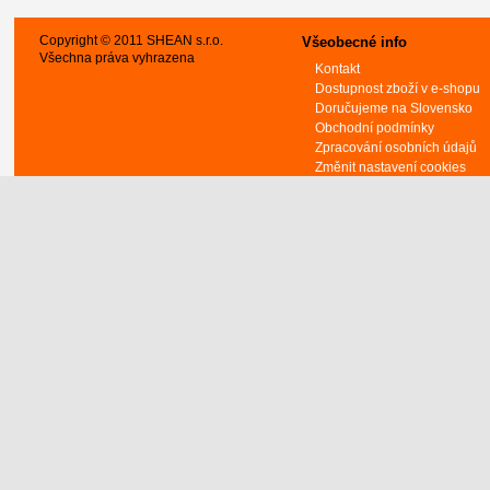
Copyright © 2011 SHEAN s.r.o.
Všeobecné info
Všechna práva vyhrazena
Kontakt
Dostupnost zboží v e-shopu
Doručujeme na Slovensko
Obchodní podmínky
Zpracování osobních údajů
Změnit nastavení cookies