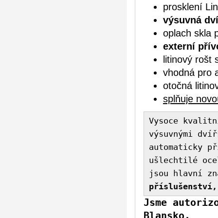
prosklení Li
výsuvná dví
oplach skla
externí pří
litinový rošt
vhodná pro 
otočná litin
splňuje novo
Vysoce kvalitn
výsuvnými dví
automaticky př
ušlechtilé oce
jsou hlavní z
příslušenství,
Jsme autoriz
Blansko.