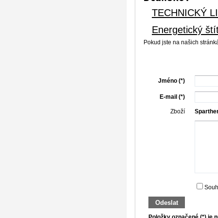
TECHNICKÝ L
Energetický ští
Pokud jste na našich stránk
Jméno (*)
E-mail (*)
Zboží
Sparthe
Souh
Odeslat
Položky označené (*) je n