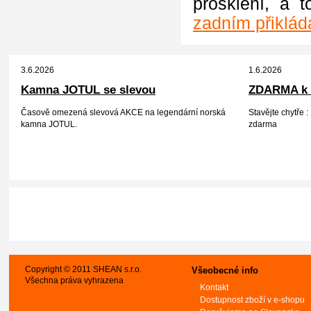
prosklení, a 
zadním přiklá
3.6.2026
1.6.2026
Kamna JOTUL se slevou
ZDARMA k 
Časově omezená slevová AKCE na legendární norská
Stavějte chytře
kamna JOTUL.
zdarma
Copyright © 2011 SHEAN s.r.o.
Všeobecné info
Všechna práva vyhrazena
Kontakt
Dostupnost zboží v e-shopu