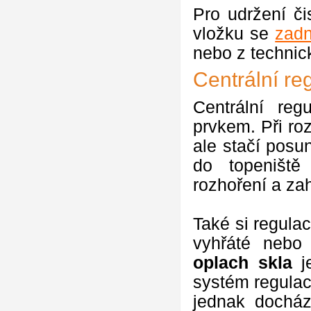
Pro udržení či
vložku se
zadn
nebo z technic
Centrální re
Centrální reg
prvkem. Při r
ale stačí posu
do topeniště
rozhoření a za
Také si regula
vyhřáté nebo
oplach skla
je
systém regulac
jednak docház