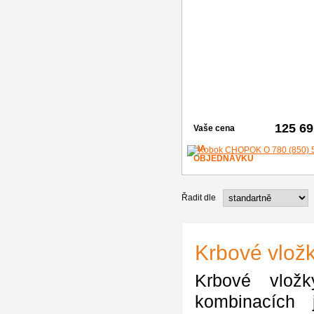
125 69
Vaše cena
NA
OBJEDNÁVKU
Řadit dle
Krbové vlo
Krbové vlo
kombinacích j