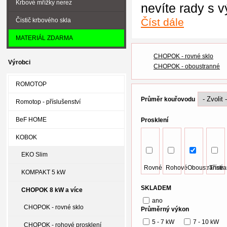
Krbové mřížky nerez
nevíte rady s 
Číst dále
Čistič krbového skla
MATERIÁL ZDARMA
CHOPOK - rovné sklo
Výrobci
CHOPOK - oboustranné
ROMOTOP
Průměr kouřovodu
Romotop - příslušenství
BeF HOME
Prosklení
KOBOK
EKO Slim
Rovné
Rohové
Oboustranné
Třístr
KOMPAKT 5 kW
SKLADEM
CHOPOK 8 kW a více
ano
CHOPOK - rovné sklo
Průměrný výkon
5 - 7 kW
7 - 10 kW
CHOPOK - rohové prosklení