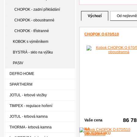
CHOPOK - zadní přikládání
Výchozí
Od nejlevně
CHOPOK - oboustranné
CHOPOK - třístranné
CHOPOK O 670/510
KOBOK s výměníkem
BYSTRÁ - sklo na výšku
PASIV
DEFRO HOME
SPARTHERM
JOTUL - krbové vložky
TIMPEX - regulace hoření
JOTUL - krbová kamna
86 7
Vaše cena
THORMA - krbová kamna
NA
OBJEDNÁVKU