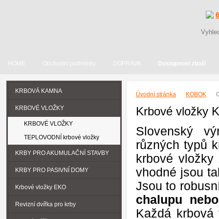
HOME
Obchodní podmínky
DOPRAVA
Dostupnost zboží
KRBOVÁ KAMNA
Úvodní stránka
KOBOK
KRBOVÉ VLOŽKY
Krbové vložky
KRBOVÉ VLOŽKY
Slovenský v
TEPLOVODNÍ krbové vložky
různých typů 
KRBY PRO AKUMULAČNÍ STAVBY
krbové vložky 
vhodné jsou ta
KRBY PRO PASIVNÍ DOMY
Jsou to robusn
Krbové vložky EKO
chalupu nebo
Revizní dvířka pro krby
Každá krbová 