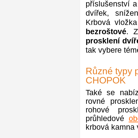
příslušenství 
dvířek, sníž
Krbová vložk
bezroštové
. 
prosklení dvíř
tak vybere tém
Různé typy 
CHOPOK
Také se nabízí
rovné proskl
rohové pros
průhledové
ob
krbová kamna v