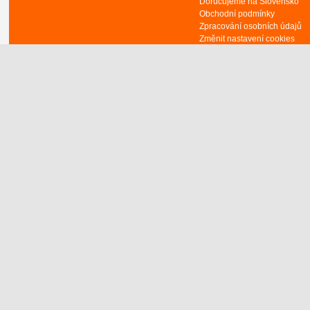
Doručujeme na Slovensko
Obchodní podmínky
Zpracování osobních údajů
Změnit nastavení cookies