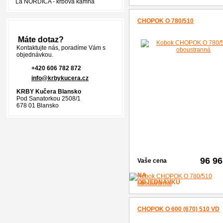
La NORDICA - krbová kamna
CHOPOK O 780/510
Máte dotaz?
Kontaktujte nás, poradíme Vám s
objednávkou.
+420 606 782 872
info@krbykucera.cz
KRBY Kučera Blansko
Pod Sanatorkou 2508/1
678 01 Blansko
96 9
Vaše cena
NA
OBJEDNÁVKU
CHOPOK O 600 (670) 510 VD