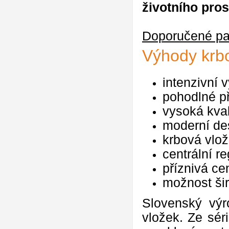
životního pros
Doporučené pal
Výhody krb
intenzivní 
pohodlné př
vysoká kval
moderní de
krbová vlo
centrální r
příznivá ce
možnost ši
Slovenský výr
vložek. Ze sé