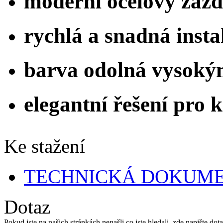
moderní ocelový zazd
rychlá a snadná insta
barva odolná vysoký
elegantní řešení pro 
Ke stažení
TECHNICKÁ DOKUM
Dotaz
Pokud jste na našich stránkách nenašli co jste hledali, zde napište 