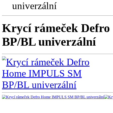
univerzální
Krycí rámeček Def
BP/BL univerzální