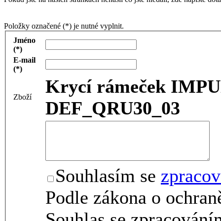
Položky označené (*) je nutné vyplnit.
Jméno
(*)
E-mail
(*)
Krycí rámeček IMPU
Zboží
DEF_QRU30_03
Souhlasím se
zpracov
Podle zákona o ochraně
Souhlas se zpracování