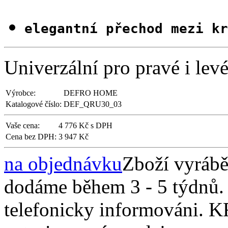
elegantní přechod mezi kr
Univerzální pro pravé i lev
Výrobce:
DEFRO HOME
Katalogové číslo:
DEF_QRU30_03
Vaše cena:
4 776 Kč s DPH
Cena bez DPH:
3 947 Kč
na objednávku
Zboží vyráb
dodáme během 3 - 5 týdnů. 
telefonicky informováni. 