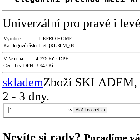
Univerzální pro pravé i lev
Výrobce:
DEFRO HOME
Katalogové číslo:
DefQRU30M_09
Vaše cena:
4 776 Kč s DPH
Cena bez DPH:
3 947 Kč
skladem
Zboží SKLADEM, př
2 - 3 dny.
ks
Vložit do košíku
Nevíte si rady?
Poradíme v