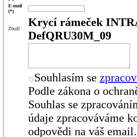
E-mail
(*)
Krycí rámeček INTR
Zboží
DefQRU30M_09
Souhlasím se
zpracov
Podle zákona o ochraně
Souhlas se zpracování
údaje zpracováváme ko
odpovědi na váš email.