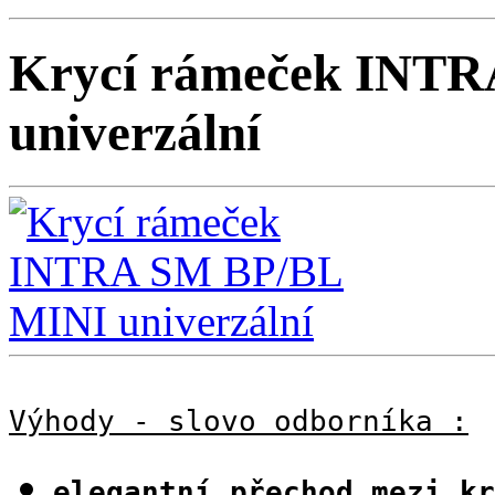
Krycí rámeček INT
univerzální
Výhody - slovo odborníka :
elegantní přechod mezi kr