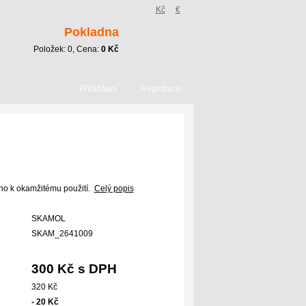
Kč
€
Pokladna
Položek:
0
, Cena:
0
Kč
Přihlášení
Registrace
eno k okamžitému použití.
Celý popis
SKAMOL
SKAM_2641009
300 Kč s DPH
320 Kč
- 20 Kč