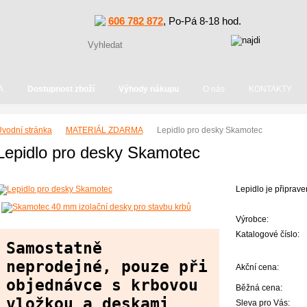
606 782 872
, Po-Pá 8-18 hod.
A
Dostupnost zboží
Výhody nákupu
O nás
KONTAKTY
vodní stránka
MATERIÁL ZDARMA
Lepidlo pro desky Skamotec
Lepidlo pro desky Skamotec
Lepidlo je připrav
Výrobce:
Katalogové číslo:
Samostatně
neprodejné, pouze při
Akční cena:
objednávce s krbovou
Běžná cena:
vložkou a deskami
Sleva pro Vás: