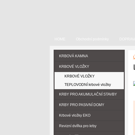
HOME
Obchodní podmínky
DOPRAV
KRBOVÁ KAMNA
Ú
KRBOVÉ VLOŽKY
KRBOVÉ VLOŽKY
TEPLOVODNÍ krbové vložky
KRBY PRO AKUMULAČNÍ STAVBY
KRBY PRO PASIVNÍ DOMY
Krbové vložky EKO
Revizní dvířka pro krby