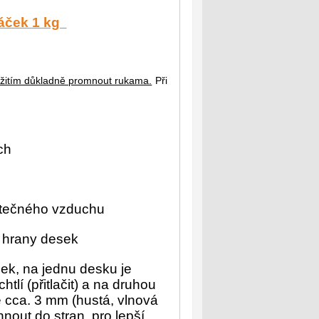
sáček 1 kg
užitím důkladně promnout rukama.
Při
ch
ytečného vzduchu
é hrany desek
ek, na jednu desku je
htlí (přitlačit) a na druhou
ě cca. 3 mm (hustá, vlnová
hnout do stran, pro lepší