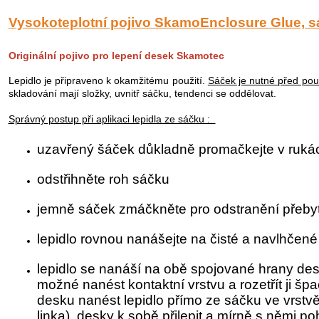
Vysokoteplotní pojivo SkamoEnclosure Glue, 
Originální pojivo pro lepení desek Skamotec
Lepidlo je připraveno k okamžitému použití.
Sáček je nutné před po
skladování mají složky, uvnitř sáčku, tendenci se oddělovat.
Správný postup při aplikaci lepidla ze sáčku :
uzavřený šáček důkladně promačkejte v ruká
odstřihněte roh sáčku
jemně sáček zmáčkněte pro odstranění přeb
lepidlo rovnou nanášejte na čisté a navlhčen
lepidlo se nanáší na obě spojované hrany des
možné nanést kontaktní vrstvu a rozetřít ji špac
desku nanést lepidlo přímo ze sáčku ve vrstv
linka), desky k sobě přilepit a mírně s němi po