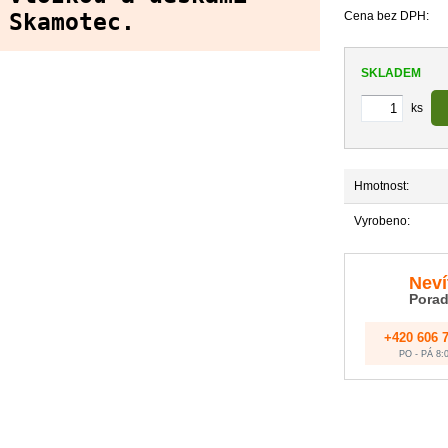
Skamotec.
Cena bez DPH:
SKLADEM
ks
Hmotnost:
Vyrobeno:
Neví
Porad
+420 606 
PO - PÁ 8:0