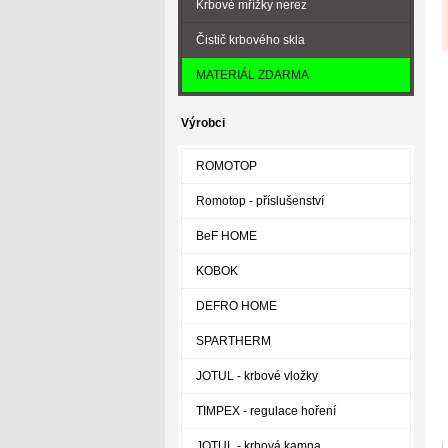
Krbové mřížky nerez
Čistič krbového skla
MATERIÁL ZDARMA
Výrobci
ROMOTOP
Romotop - příslušenství
BeF HOME
KOBOK
DEFRO HOME
SPARTHERM
JOTUL - krbové vložky
TIMPEX - regulace hoření
JOTUL - krbová kamna