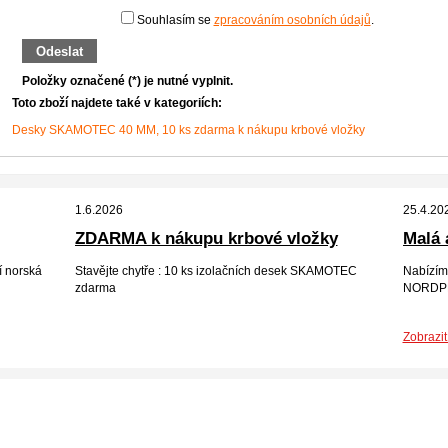
Souhlasím se
zpracováním osobních údajů
.
Odeslat
Položky označené (*) je nutné vyplnit.
Toto zboží najdete také v kategoriích:
Desky SKAMOTEC 40 MM, 10 ks zdarma k nákupu krbové vložky
1.6.2026
25.4.20
ZDARMA k nákupu krbové vložky
Malá 
 norská
Stavějte chytře : 10 ks izolačních desek SKAMOTEC
Nabízím
zdarma
NORDPE
Zobrazit