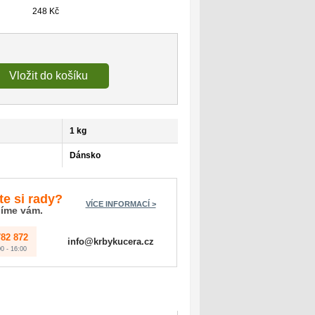
248 Kč
Vložit do košíku
1 kg
Dánsko
te si rady?
VÍCE INFORMACÍ >
íme vám.
782 872
info@krbykucera.cz
0 - 16:00