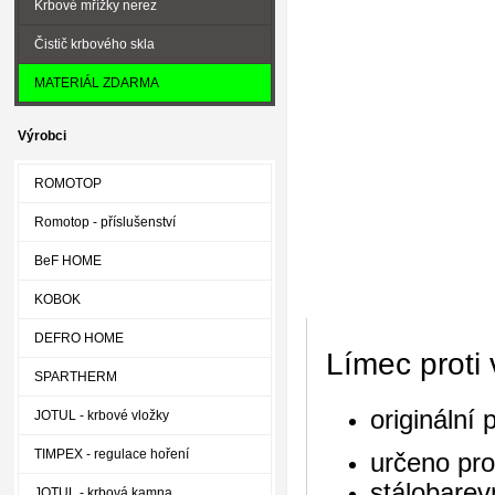
Krbové mřížky nerez
Čistič krbového skla
MATERIÁL ZDARMA
Výrobci
ROMOTOP
Romotop - příslušenství
BeF HOME
KOBOK
DEFRO HOME
Límec proti 
SPARTHERM
originální
JOTUL - krbové vložky
TIMPEX - regulace hoření
určeno pr
stálobarev
JOTUL - krbová kamna