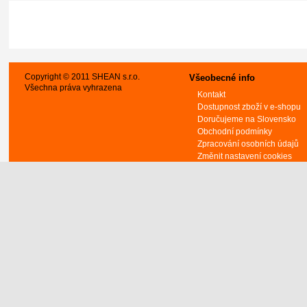
Copyright © 2011 SHEAN s.r.o.
Všeobecné info
Všechna práva vyhrazena
Kontakt
Dostupnost zboží v e-shopu
Doručujeme na Slovensko
Obchodní podmínky
Zpracování osobních údajů
Změnit nastavení cookies