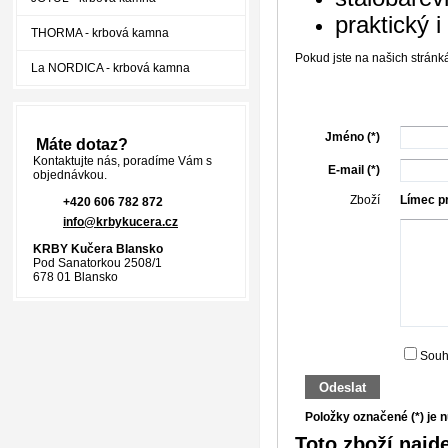
praktický 
THORMA - krbová kamna
Pokud jste na našich stránk
La NORDICA - krbová kamna
Jméno (*)
Máte dotaz?
Kontaktujte nás, poradíme Vám s
E-mail (*)
objednávkou.
Zboží
Límec p
+420 606 782 872
info@krbykucera.cz
KRBY Kučera Blansko
Pod Sanatorkou 2508/1
678 01 Blansko
Souh
Odeslat
Položky označené (*) je n
Toto zboží najde