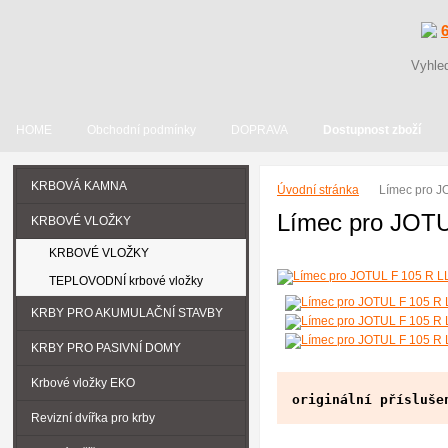
HOME
Obchodní podmínky
DOPRAVA
Dostupnost zboží
KRBOVÁ KAMNA
Úvodní stránka
Límec pro J
Límec pro JOTU
KRBOVÉ VLOŽKY
KRBOVÉ VLOŽKY
TEPLOVODNÍ krbové vložky
KRBY PRO AKUMULAČNÍ STAVBY
KRBY PRO PASIVNÍ DOMY
Krbové vložky EKO
originální přísluše
Revizní dvířka pro krby