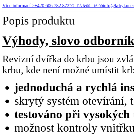
Více informací >
+420 606 782 872
info@krbykucer
PO - PÁ 8:00 - 16:00
Popis produktu
Výhody, slovo odborní
Revizní dvířka do krbu jsou zvl
krbu, kde není možné umístit k
jednoduchá a rychlá ins
skrytý systém otevírání,
testováno při vysokých 
možnost kontroly vnitřk