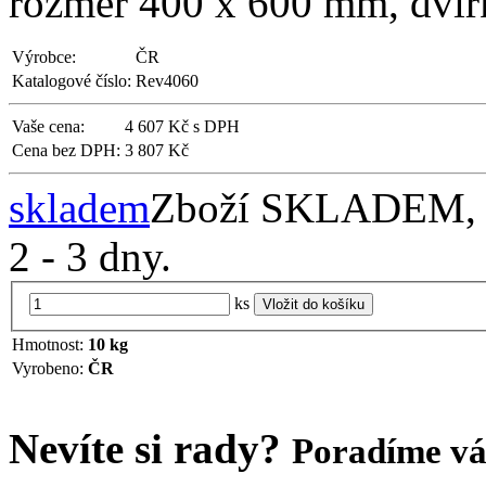
rozměr 400 x 600 mm, dvíř
Výrobce:
ČR
Katalogové číslo:
Rev4060
Vaše cena:
4 607 Kč s DPH
Cena bez DPH:
3 807 Kč
skladem
Zboží SKLADEM, př
2 - 3 dny.
ks
Vložit do košíku
Hmotnost:
10 kg
Vyrobeno:
ČR
Nevíte si rady?
Poradíme v