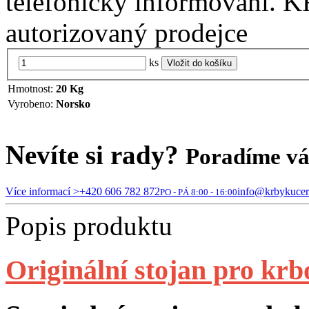
telefonicky informováni. 
autorizovaný prodejce
ks
Vložit do košíku
Hmotnost:
20 Kg
Vyrobeno:
Norsko
Nevíte si rady?
Poradíme v
Více informací >
+420 606 782 872
info@krbykucer
PO - PÁ 8:00 - 16:00
Popis produktu
Originální stojan pro kr