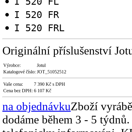
I 520 FL
I 520 FR
I 520 FRL
Originální příslušenství Jot
Výrobce:
Jotul
Katalogové číslo:
JOT_51052512
Vaše cena:
7 390 Kč s DPH
Cena bez DPH:
6 107 Kč
na objednávku
Zboží vyráb
dodáme během 3 - 5 týdnů. 