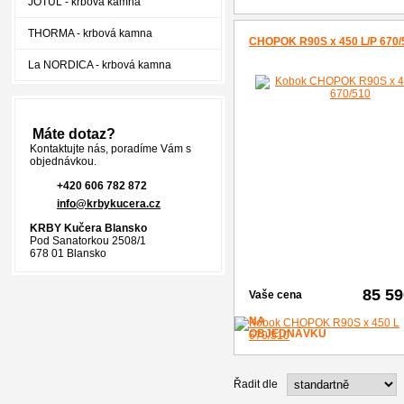
JOTUL - krbová kamna
THORMA - krbová kamna
CHOPOK R90S x 450 L/P 670/
La NORDICA - krbová kamna
Máte dotaz?
Kontaktujte nás, poradíme Vám s
objednávkou.
+420 606 782 872
info@krbykucera.cz
KRBY Kučera Blansko
Pod Sanatorkou 2508/1
678 01 Blansko
85 5
Vaše cena
NA
OBJEDNÁVKU
Řadit dle