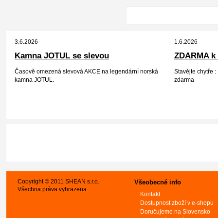
3.6.2026
1.6.2026
Kamna JOTUL se slevou
ZDARMA k 
Časově omezená slevová AKCE na legendární norská
Stavějte chytře
kamna JOTUL.
zdarma
Copyright © 2011 SHEAN s.r.o.
Všeobecné info
Všechna práva vyhrazena
Kontakt
Dostupnost zboží v e-shopu
Doručujeme na Slovensko