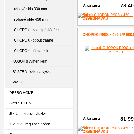
78 4
Vaše cena
rohové sklo 330 mm
NA
OBJEDNÁVKU
rohové sklo 450 mm
CHOPOK - zadní přikládání
CHOPOK R90S x 450 L/P 600/
CHOPOK - oboustranné
CHOPOK - třístranné
KOBOK s výměníkem
BYSTRÁ - sklo na výšku
PASIV
DEFRO HOME
SPARTHERM
JOTUL - krbové vložky
81 9
Vaše cena
TIMPEX - regulace hoření
NA
OBJEDNÁVKU