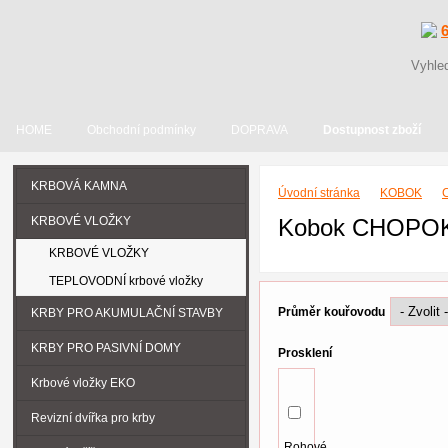
HOME
Obchodní podmínky
DOPRAVA
Dostupnost zboží
KRBOVÁ KAMNA
Úvodní stránka
KOBOK
KRBOVÉ VLOŽKY
Kobok CHOPOK
KRBOVÉ VLOŽKY
TEPLOVODNÍ krbové vložky
Průměr kouřovodu
KRBY PRO AKUMULAČNÍ STAVBY
KRBY PRO PASIVNÍ DOMY
Prosklení
Krbové vložky EKO
Revizní dvířka pro krby
Rohové