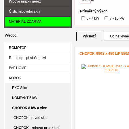
Krbové mřížky nerez
Průměrný výkon
Čistič krbového skla
5 - 7 kW
7 - 10 kW
MATERIÁL ZDARMA
Výrobci
Výchozí
Od nejlevně
ROMOTOP
CHOPOK R90S x 450 L/P 550/
Romotop - příslušenství
BeF HOME
KOBOK
EKO Slim
KOMPAKT 5 kW
CHOPOK 8 kW a více
CHOPOK - rovné sklo
CHOPOK - rohové prosklení