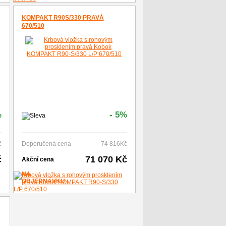
KOMPAKT R90S/330 PRAVÁ
670/510
%
- 5%
č
Doporučená cena
74 816Kč
č
71 070 Kč
Akční cena
NA
OBJEDNÁVKU