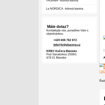
THORMA - krbová kamna
La NORDICA - krbová kamna
Máte dotaz?
Kontaktujte nás, poradíme Vám s
objednávkou.
+420 606 782 872
info@krbykucera.cz
D
KRBY Kučera Blansko
Pod Sanatorkou 2508/1
678 01 Blansko
A
Řadi