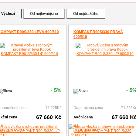
Výchozí
Od nejlevnějšího
Od nejdražšího
OMPAKT R90S/330 LEVÁ 600/510
KOMPAKT R90S/330 PRAVÁ
600/510
- 5%
- 5
oporučená cena
71 225Kč
Doporučená cena
71 225K
67 660 Kč
67 660 K
kční cena
Akční cena
NA
NA
OBJEDNÁVKU
OBJEDNÁVKU