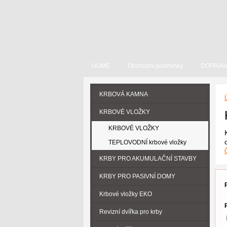
HOME
Obchodní podmínky
DOPRAV
KRBOVÁ KAMNA
KRBOVÉ VLOŽKY
KRBOVÉ VLOŽKY
TEPLOVODNÍ krbové vložky
Č
KRBY PRO AKUMULAČNÍ STAVBY
KRBY PRO PASIVNÍ DOMY
Krbové vložky EKO
Revizní dvířka pro krby