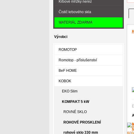
Krbové mřížky nerez
Čistič krbového skla
MATERIÁL ZDARMA
K
Výrobci
ROMOTOP
Romotop - příslušenství
BeF HOME
KOBOK
EKO Slim
KOMPAKT 5 kW
D
ROVNÉ SKLO
A
ROHOVÉ PROSKLENÍ
rohové sklo 330 mm