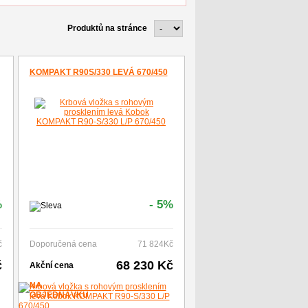
Produktů na stránce
KOMPAKT R90S/330 LEVÁ 670/450
%
- 5%
č
Doporučená cena
71 824Kč
č
68 230 Kč
Akční cena
NA
OBJEDNÁVKU