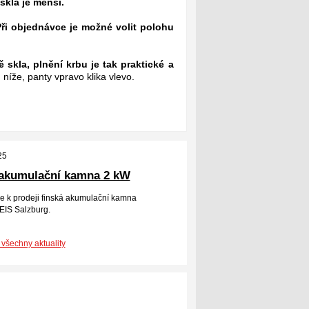
skla je menší.
Při objednávce je možné volit polohu
skla, plnění krbu je tak praktické a
íže, panty vpravo klika vlevo.
25
akumulační kamna 2 kW
e k prodeji finská akumulační kamna
IS Salzburg.
 všechny aktuality