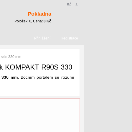
Kč
€
Pokladna
Položek:
0
, Cena:
0
Kč
Přihlášení
Registrace
 sklo 330 mm
bok KOMPAKT R90S 330
l 330 mm.
Bočním portálem se rozumí