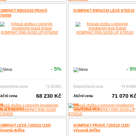
OMPAKT R90S/330 PRAVÁ
KOMPAKT R90S/330 LEVÁ 670/510
70/450
- 5%
- 5
oporučená cena
71 824Kč
Doporučená cena
74 816K
68 230 Kč
71 070 K
kční cena
Akční cena
NA
NA
OBJEDNÁVKU
OBJEDNÁVKU
OMPAKT LEVÁ 730/510 (330)
KOMPAKT PRAVÁ 730/510 (330)
ýsuvná dvířka
výsuvná dvířka