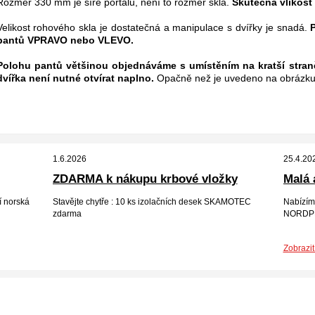
Rozměr 330 mm je šíře portálu, není to rozměr skla.
Skutečná vlikost 
Velikost rohového skla je dostatečná a manipulace s dvířky je snadá.
pantů VPRAVO nebo VLEVO.
Polohu pantů většinou objednáváme s umístěním na kratší straně 
dvířka není nutné otvírat naplno.
Opačně než je uvedeno na obrázku n
1.6.2026
25.4.20
ZDARMA k nákupu krbové vložky
Malá 
 norská
Stavějte chytře : 10 ks izolačních desek SKAMOTEC
Nabízím
zdarma
NORDPE
Zobrazit