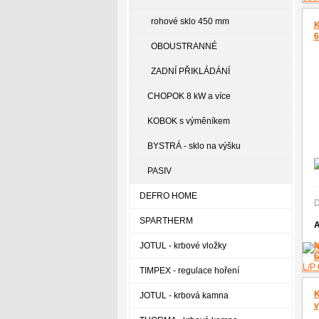
rohové sklo 450 mm
K
6
OBOUSTRANNÉ
ZADNÍ PŘIKLÁDÁNÍ
CHOPOK 8 kW a více
KOBOK s výměníkem
BYSTRÁ - sklo na výšku
PASIV
DEFRO HOME
D
SPARTHERM
A
JOTUL - krbové vložky
TIMPEX - regulace hoření
K
JOTUL - krbová kamna
v