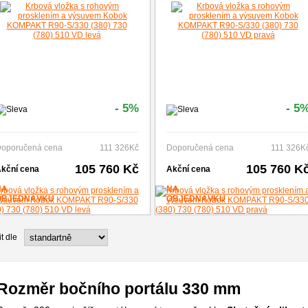
- 5%
- 5
oporučená cena
111 326Kč
Doporučená cena
111 326K
105 760 Kč
105 760 K
kční cena
Akční cena
NA
NA
OBJEDNÁVKU
OBJEDNÁVKU
t dle
Rozměr bočního portálu 330 mm