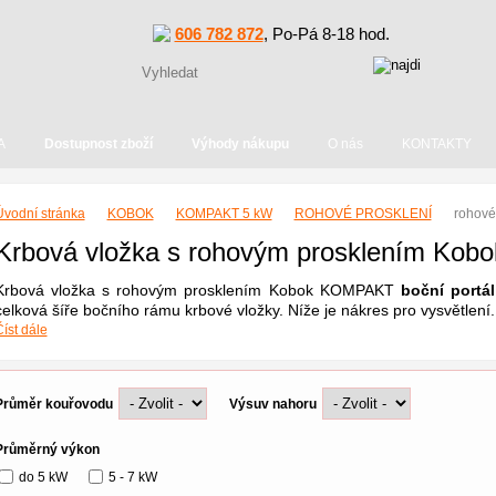
606 782 872
, Po-Pá 8-18 hod.
A
Dostupnost zboží
Výhody nákupu
O nás
KONTAKTY
Úvodní stránka
KOBOK
KOMPAKT 5 kW
ROHOVÉ PROSKLENÍ
rohové
Krbová vložka s rohovým prosklením Ko
Krbová vložka s rohovým prosklením Kobok KOMPAKT
boční portá
celková šíře bočního rámu krbové vložky. Níže je nákres pro vysvětlení.
íst dále
Průměr kouřovodu
Výsuv nahoru
Průměrný výkon
do 5 kW
5 - 7 kW