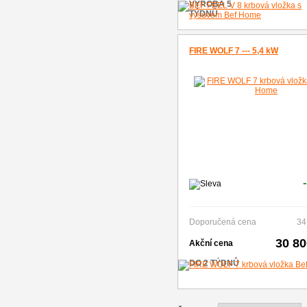
VÝROBA 5
TÝDNŮ
FIRE WOLF 7 --- 5,4 kW
Doporučená cena
34
30 8
Akční cena
DO 2 TÝDNŮ