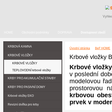
HOME
Obchodní podmínky
DOPRAVA
Dostupnost zboží
KRBOVÁ KAMNA
Úvodní stránka
BeF HOME
KRBOVÉ VLOŽKY
Krbové vložky
KRBOVÉ VLOŽKY
Krbové vložky
TEPLOVODNÍ krbové vložky
v poslední do
KRBY PRO AKUMULAČNÍ STAVBY
modelovou řad
prostorovou n
KRBY PRO PASIVNÍ DOMY
krbovou obest
Krbové vložky EKO
prvek v moder
Revizní dvířka pro krby