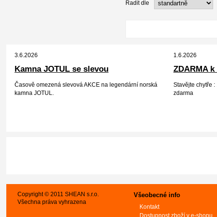
Řadit dle
3.6.2026
1.6.2026
Kamna JOTUL se slevou
ZDARMA k 
Časově omezená slevová AKCE na legendární norská
Stavějte chytře
kamna JOTUL.
zdarma
Copyright © 2011 SHEAN s.r.o.
Všeobecné info
Všechna práva vyhrazena
Kontakt
Dostupnost zboží v e-shopu