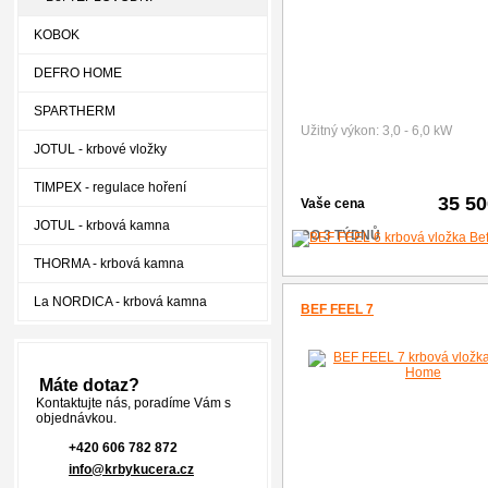
KOBOK
DEFRO HOME
SPARTHERM
Užitný výkon: 3,0 - 6,0 kW
JOTUL - krbové vložky
TIMPEX - regulace hoření
35 5
Vaše cena
JOTUL - krbová kamna
DO 3 TÝDNŮ
THORMA - krbová kamna
La NORDICA - krbová kamna
BEF FEEL 7
Máte dotaz?
Kontaktujte nás, poradíme Vám s
objednávkou.
+420 606 782 872
info@krbykucera.cz