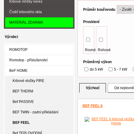
Krbové mřížky nerez
Průměr kouřovodu
Čistič krbového skla
Prosklení
MATERIÁL ZDARMA
Výrobci
ROMOTOP
Rovné
Rohové
Romotop - příslušenství
Průměrný výkon
do 5 kW
5 - 7 kW
BeF HOME
Krbové vložky FIRE
Výchozí
Od nejlevně
BEF THERM
Bef PASSIVE
BEF FEEL 6
BEF TWIN - zadní přikládání
BEF FEEL
Bef TEPLOVODNÍ