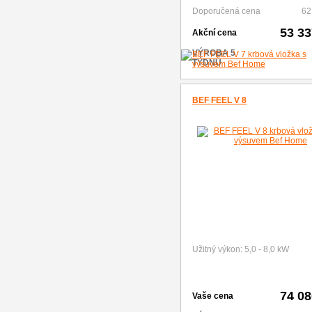
Doporučená cena
62
53 3
Akční cena
VÝROBA 5
TÝDNŮ
BEF FEEL V 8
Užitný výkon: 5,0 - 8,0 kW
74 0
Vaše cena