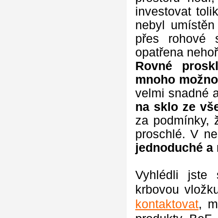
investovat tol
nebyl umístěn 
přes rohové 
opatřena nehoř
Rovné prosk
mnoho možnost
velmi snadné a
na sklo ze vš
za podmínky, 
proschlé. V n
jednoduché a 
Vyhlédli jst
krbovou vložk
kontaktovat
, m