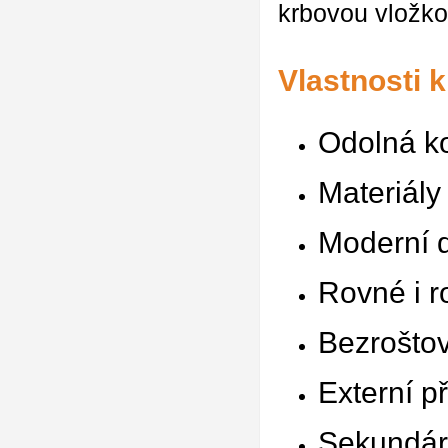
krbovou vložk
Vlastnosti 
Odolná k
Materiály
Moderní 
Rovné i r
Bezroštov
Externí p
Sekundárn