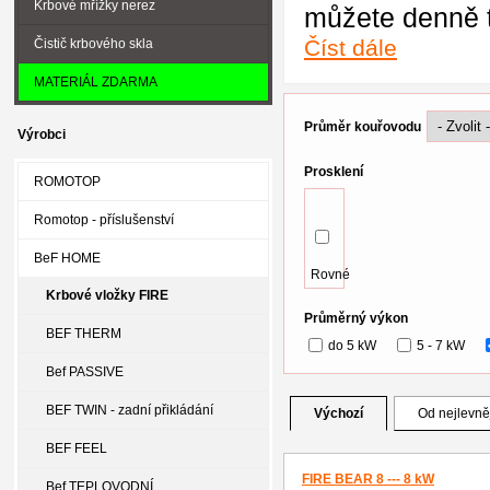
Krbové mřížky nerez
můžete denně t
Číst dále
Čistič krbového skla
MATERIÁL ZDARMA
Průměr kouřovodu
Výrobci
Prosklení
ROMOTOP
Romotop - příslušenství
BeF HOME
Rovné
Krbové vložky FIRE
Průměrný výkon
BEF THERM
do 5 kW
5 - 7 kW
Bef PASSIVE
BEF TWIN - zadní přikládání
Výchozí
Od nejlevně
BEF FEEL
FIRE BEAR 8 --- 8 kW
Bef TEPLOVODNÍ