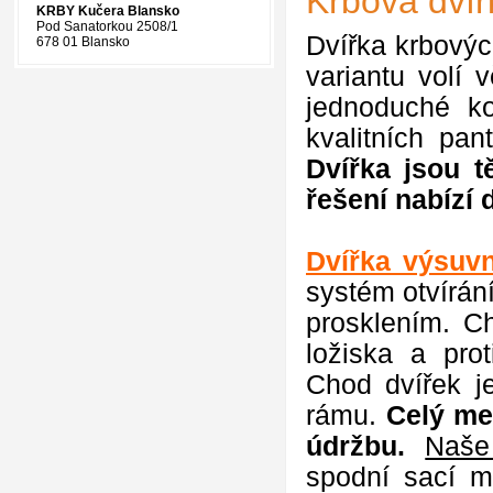
Krbová dvíř
KRBY Kučera Blansko
Pod Sanatorkou 2508/1
Dvířka krbovýc
678 01 Blansko
variantu volí 
jednoduché ko
kvalitních pa
Dvířka jsou 
řešení nabízí 
Dvířka výsuvn
systém otvírán
prosklením. Ch
ložiska a pro
Chod dvířek je
rámu.
Celý me
údržbu.
Naše
spodní sací m