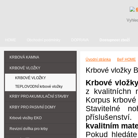
HOME
Obchodní podmínky
DOPRAVA
Dostupnost zboží
KRBOVÁ KAMNA
Úvodní stránka
BeF HOME
KRBOVÉ VLOŽKY
Krbové vložky
KRBOVÉ VLOŽKY
Krbové vložk
TEPLOVODNÍ krbové vložky
z kvalitníchn
KRBY PRO AKUMULAČNÍ STAVBY
Korpus krbové
Stavitelné n
KRBY PRO PASIVNÍ DOMY
příslušenství.
Krbové vložky EKO
kvalitním ma
Revizní dvířka pro krby
Pokud hledáte