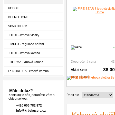
KOBOK
DEFRO HOME
SPARTHERM
JOTUL - krbové vložky
TIMPEX - regulace hoření
JOTUL - krbová kamna
Doporučená cena
43
THORMA - krbová kamna
38 0
Akční cena
La NORDICA - krbová kamna
DO 2 TÝDNŮ
Máte dotaz?
Kontaktujte nás, poradíme Vám s
Řadit dle
objednávkou.
+420 606 782 872
info@krbykucera.cz