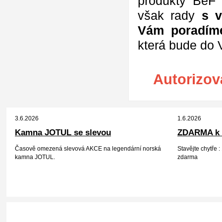
produkty BeF 
však rady
s v
Vám poradím
která bude do V
Autorizov
3.6.2026
1.6.2026
Kamna JOTUL se slevou
ZDARMA k 
Časově omezená slevová AKCE na legendární norská
Stavějte chytře
kamna JOTUL.
zdarma