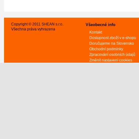
Copyright © 2011 SHEAN s.r.o.
Všeobecné info
Všechna práva vyhrazena
Kontakt
Dostupnost zboží v e-shopu
Doručujeme na Slovensko
Obchodní podmínky
Zpracování osobních údajů
Změnit nastavení cookies