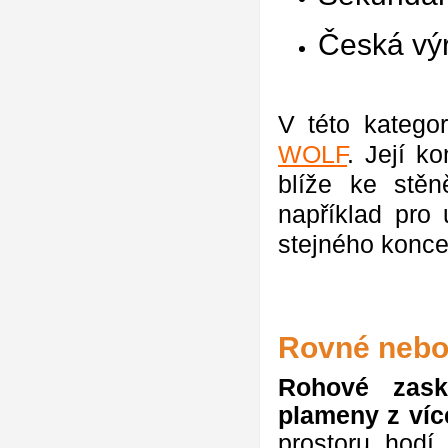
Česká vý
V této katego
WOLF
. Její k
blíže ke stěn
například pro 
stejného konce
Rovné nebo 
Rohové zaskl
plameny z víc
prostoru hodí