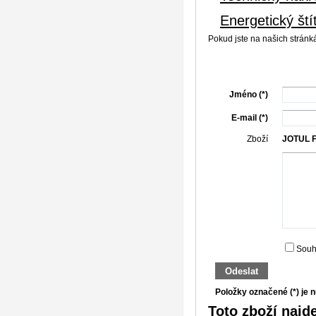
Energetický ští
Pokud jste na našich stránk
Jméno (*)
E-mail (*)
Zboží
JOTUL F
Souh
Odeslat
Položky označené (*) je n
Toto zboží najde