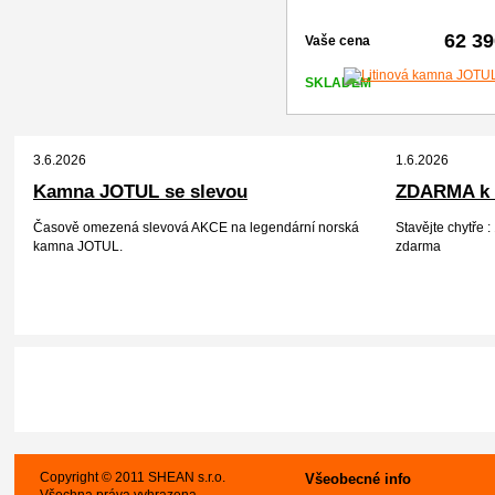
62 3
Vaše cena
SKLADEM
3.6.2026
1.6.2026
Kamna JOTUL se slevou
ZDARMA k 
Časově omezená slevová AKCE na legendární norská
Stavějte chytře
kamna JOTUL.
zdarma
Copyright © 2011 SHEAN s.r.o.
Všeobecné info
Všechna práva vyhrazena