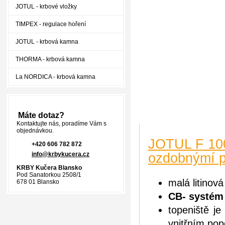
JOTUL - krbové vložky
TIMPEX - regulace hoření
JOTUL - krbová kamna
THORMA - krbová kamna
La NORDICA - krbová kamna
Máte dotaz?
Kontaktujte nás, poradíme Vám s
objednávkou.
JOTUL F 100
+420 606 782 872
ozdobnýmí 
info@krbykucera.cz
KRBY Kučera Blansko
Pod Sanatorkou 2508/1
malá litinov
678 01 Blansko
CB- systém
topeniště j
vnitřním po