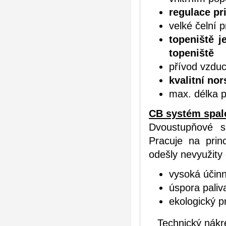
regulace p
velké čelní
topeniště j
topeniště
přívod vzduc
kvalitní nor
max. délka 
CB systém spal
Dvoustupňové s
Pracuje na prin
odešly nevyužity 
vysoká účinn
úspora pali
ekologický 
Technický nákr