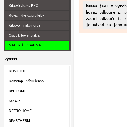
Krbové vložky EKO
kamna jsou z výrob
horní odkouření, p
Revizní dvířka pro krby
zadní odkouření, s
je návod na jeho m
Krbové mřížky nerez
Čistič krbového skla
MATERIÁL ZDARMA
Výrobci
ROMOTOP
Romotop - příslušenství
BeF HOME
KOBOK
DEFRO HOME
SPARTHERM