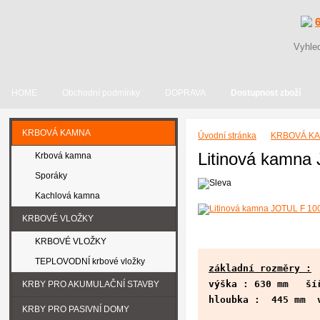
HOME
Obchodní podmínky
DOPRAVA
Dostupnost zboží
KRBOVÁ KAMNA
Úvodní stránka
KRBOVÁ K
Litinová kamna
Krbová kamna
Sporáky
Kachlová kamna
KRBOVÉ VLOŽKY
KRBOVÉ VLOŽKY
TEPLOVODNÍ krbové vložky
základní rozměry :
výška : 630 mm šíř
KRBY PRO AKUMULAČNÍ STAVBY
hloubka : 445 mm v
KRBY PRO PASIVNÍ DOMY