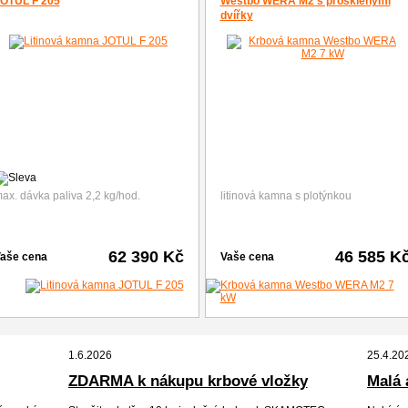
OTUL F 205
Westbo WERA M2 s prosklenými
dvířky
ax. dávka paliva 2,2 kg/hod.
litinová kamna s plotýnkou
62 390 Kč
46 585 K
aše cena
Vaše cena
1.6.2026
25.4.20
ZDARMA k nákupu krbové vložky
Malá 