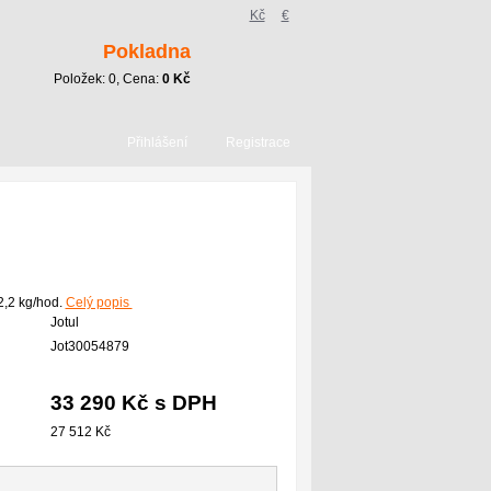
Kč
€
Pokladna
Položek:
0
, Cena:
0
Kč
Přihlášení
Registrace
2,2 kg/hod.
Celý popis
Jotul
Jot30054879
33 290 Kč s DPH
27 512 Kč