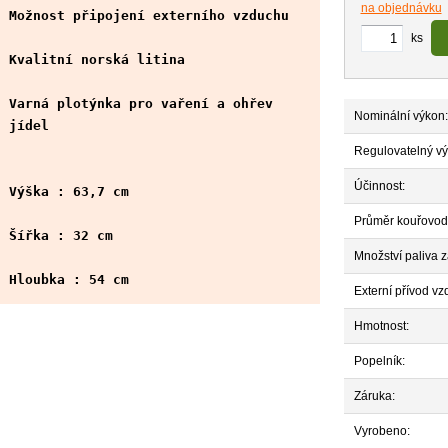
na objednávku
Možnost připojení externího vzduchu
ks
Kvalitní norská litina
Varná plotýnka pro vaření a ohřev
Nominální výkon:
jídel
Regulovatelný vý
Účinnost:
Výška : 63,7 cm
Průměr kouřovod
Šířka : 32 cm
Množství paliva z
Hloubka : 54 cm
Externí přívod vz
Hmotnost:
Popelník:
Záruka:
Vyrobeno: