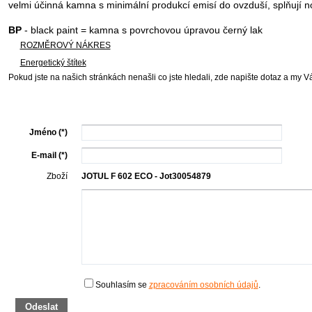
velmi účinná kamna s minimální produkcí emisí do ovzduší, splňují
BP
- black paint = kamna s povrchovou úpravou černý lak
ROZMĚROVÝ NÁKRES
Energetický štítek
Pokud jste na našich stránkách nenašli co jste hledali, zde napište dotaz a my 
Jméno (*)
E-mail (*)
Zboží
JOTUL F 602 ECO - Jot30054879
Souhlasím se
zpracováním osobních údajů
.
Odeslat