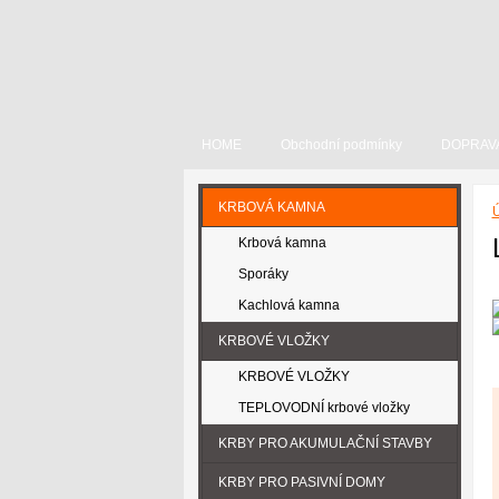
HOME
Obchodní podmínky
DOPRAV
KRBOVÁ KAMNA
Ú
Krbová kamna
Sporáky
Kachlová kamna
KRBOVÉ VLOŽKY
KRBOVÉ VLOŽKY
TEPLOVODNÍ krbové vložky
KRBY PRO AKUMULAČNÍ STAVBY
KRBY PRO PASIVNÍ DOMY