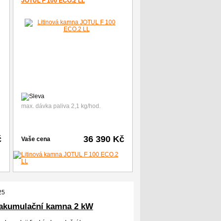
JOTUL F 100 ECO.2 LL
max. dávka paliva 2,1 kg/hod.
č
36 390 Kč
Vaše cena
25
akumulační kamna 2 kW