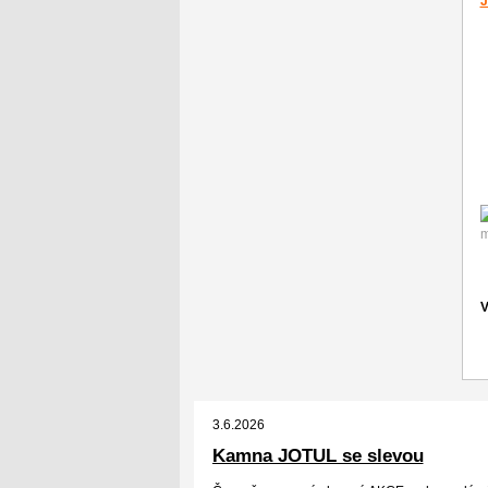
J
m
V
3.6.2026
Kamna JOTUL se slevou