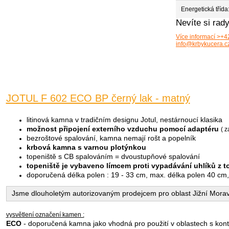
Energetická třída
Nevíte si rad
Více informací >
+4
info@krbykucera.c
JOTUL F 602 ECO BP černý lak - matný
litinová kamna v tradičním designu Jotul, nestárnoucí klasika
možnost připojení externího vzduchu pomocí adaptéru
( z
bezroštové spalování, kamna nemají rošt a popelník
krbová kamna s varnou plotýnkou
topeniště s CB spalováním = dvoustupňové spalování
topeniště je vybaveno límcem proti vypadávání uhlíků z t
doporučená délka polen : 19 - 33 cm, max. délka polen 40 cm
Jsme dlouholetým autorizovaným prodejcem pro oblast Jižní Mora
vysvětlení označení kamen :
ECO
- doporučená kamna jako vhodná pro použití v oblastech s kontr