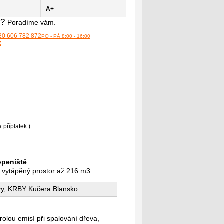
:
A+
y?
Poradíme vám.
20 606 782 872
PO - PÁ 8:00 - 16:00
z
a příplatek )
openiště
, vytápěný prostor až 216 m3
vy, KRBY Kučera Blansko
olou emisí při spalování dřeva,