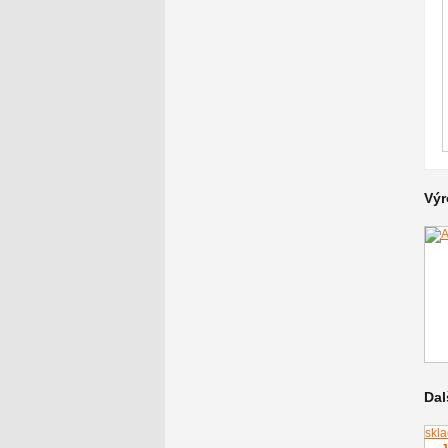
Výr
Dal
skl