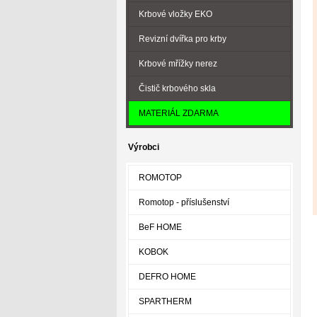
Krbové vložky EKO
Revizní dvířka pro krby
Krbové mřížky nerez
Čistič krbového skla
MATERIÁL ZDARMA
Výrobci
ROMOTOP
Romotop - příslušenství
BeF HOME
KOBOK
DEFRO HOME
SPARTHERM