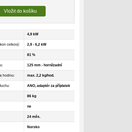
Vložit do košíku
4,9 kW
kon celkový:
2,9 - 6,2 kW
81 %
u:
125 mm - horní/zadní
a hodinu:
max. 2,2 kg/hod.
duchu:
ANO, adaptér za příplatek
86 kg
ne
24 měs.
Norsko