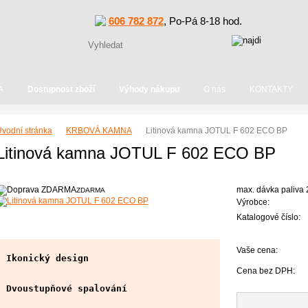
606 782 872
, Po-Pá 8-18 hod.
A
Dostupnost zboží
Výhody nákupu
O nás
KONTAKTY
vodní stránka
KRBOVÁ KAMNA
Litinová kamna JOTUL F 602 ECO BP
Litinová kamna JOTUL F 602 ECO BP
max. dávka paliva 
ZDARMA
Výrobce:
Katalogové číslo:
Vaše cena:
Ikonický design
Cena bez DPH:
Dvoustupňové spalování